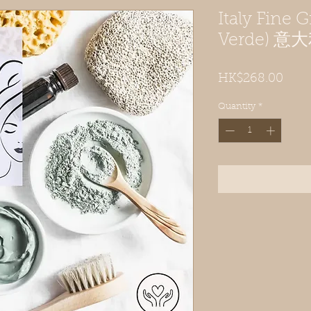
Italy Fine G
Verde)
Pric
HK$268.00
Quantity
*