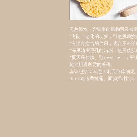
天然礦物，含豐富的礦物質及微
*有防止老化的功效，可使肌膚變
*有消毒愈合的作用，適合用來
*深層清潔毛孔的污垢，使用後肌
*夏天最佳臉、頸treatmen
乾性肌膚所需的養份。
套裝包括100g意大利天然綠細泥
50ml迷迭香純露、面膜掃/棒1支