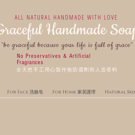
ALL NATURAL HANDMADE WITH LOVE
Graceful Handmade Soa
"be graceful because your life is full of grace"
No Preservatives &
Artificial
Fragrances
全天然手工用心製作無防腐劑和人造香料
For Face 洗臉皂
For Home 家居護理
Natural S